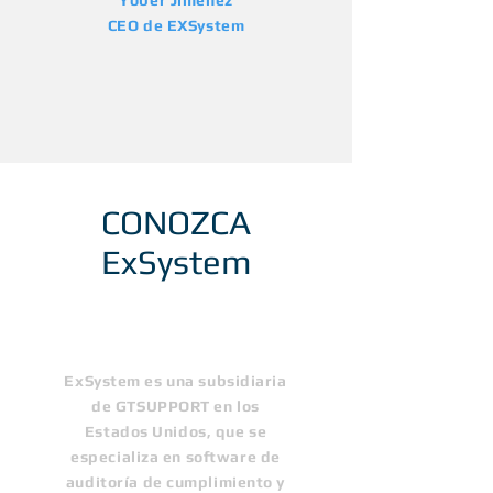
Yober Jiménez
CEO de EXSystem
CONOZCA
ExSystem
Nuestra
historia
ExSystem es una subsidiaria
de GTSUPPORT en los
Estados Unidos, que se
especializa en software de
auditoría de cumplimiento y