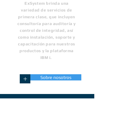
ExSystem brinda una
variedad de servicios de
primera clase, que incluyen
consultoría para auditoría y
control de integridad, así
como instalación, soporte y
capacitación para nuestros
productos y la plataforma
IBM i.
+
Sobre nosotros