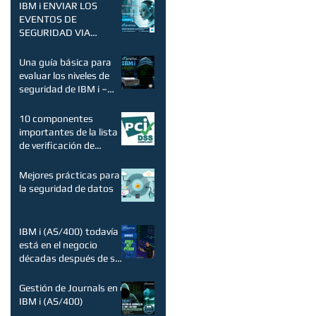
recomendaciones
IBM i ENVIAR LOS
EVENTOS DE
SEGURIDAD VIA
SYSLOG A UN SIEM O
SERVIDOR SYSLOG!
Una guía básica para
evaluar los niveles de
seguridad de IBM i –
AS/400.
10 componentes
importantes de la lista
de verificación de
cumplimiento de PCI
para proteger los dato
Mejores prácticas para
la seguridad de datos
IBM i (AS/400) todavía
está en el negocio
décadas después de su
nacimiento y existe una
demanda.
Gestión de Journals en el
IBM i (AS/400)