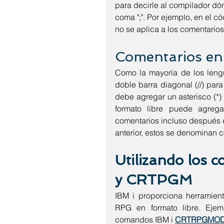
para decirle al compilador dón
coma ";". Por ejemplo, en el có
no se aplica a los comentarios
Comentarios en 
Como la mayoría de los leng
doble barra diagonal (//) para
debe agregar un asterisco (*)
formato libre puede agrega
comentarios incluso después d
anterior, estos se denominan c
Utilizando lo
y CRTPGM
IBM i proporciona herramient
RPG en formato libre. Eje
comandos IBM i 
CRTRPGMO