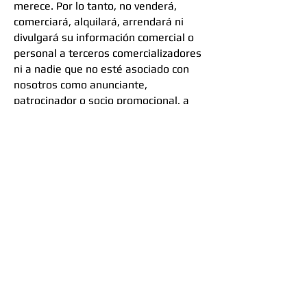
merece. Por lo tanto, no venderá,
comerciará, alquilará, arrendará ni
divulgará su información comercial o
personal a terceros comercializadores
ni a nadie que no esté asociado con
nosotros como anunciante,
patrocinador o socio promocional, a
menos que sea necesario para:
Cumplir con los requisitos legales y
reglamentarios o para cumplir con un
proceso legal.
Proteger la seguridad de nuestros
usuarios, empleados o propiedad.
Defender los derechos del Sitio o la
Compañía.
Hacer cumplir los términos del
Acuerdo entre Exsystem y el Cliente.
Protección de Arquitectura Técnica
y Propiedad Intelectual